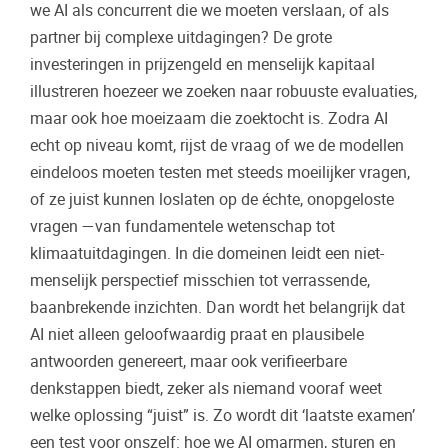
we AI als concurrent die we moeten verslaan, of als
partner bij complexe uitdagingen? De grote
investeringen in prijzengeld en menselijk kapitaal
illustreren hoezeer we zoeken naar robuuste evaluaties,
maar ook hoe moeizaam die zoektocht is. Zodra AI
echt op niveau komt, rijst de vraag of we de modellen
eindeloos moeten testen met steeds moeilijker vragen,
of ze juist kunnen loslaten op de échte, onopgeloste
vragen —van fundamentele wetenschap tot
klimaatuitdagingen. In die domeinen leidt een niet-
menselijk perspectief misschien tot verrassende,
baanbrekende inzichten. Dan wordt het belangrijk dat
AI niet alleen geloofwaardig praat en plausibele
antwoorden genereert, maar ook verifieerbare
denkstappen biedt, zeker als niemand vooraf weet
welke oplossing “juist” is. Zo wordt dit ‘laatste examen’
een test voor onszelf: hoe we AI omarmen, sturen en