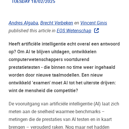
TUESDAY 18/02/2025
Andres Algaba
,
Brecht Verbeken
en
Vincent Ginis
published this article in
EOS Wetenschap
.
Heeft artificiële intelligentie echt overal een antwoord
op? Om AI te blijven uitdagen, ontwikkelen
computerwetenschappers voortdurend
prestatietesten - die binnen no time weer ingehaald
worden door nieuwe taalmodellen. Een nieuw
ontwikkeld ‘examen’ moet AI tot het uiterste drijven:
wint de mensheid die competitie?
De vooruitgang van artificiële intelligentie (AI) laat zich
meten aan de snelheid waarmee benchmarks –
metingen die de prestaties van AI testen en in kaart
brengen – verouderd raken. Nog maar net hadden