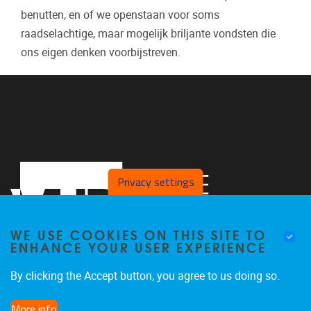
benutten, en of we openstaan voor soms
raadselachtige, maar mogelijk briljante vondsten die
ons eigen denken voorbijstreven.
Privacy settings
WE USE COOKIES ON THIS SITE TO
ENHANCE YOUR USER EXPERIENCE
By clicking the Accept button, you agree to us doing so.
Pleinlaan 5, 4th floor
1050
Brussel
More info
+32 2 629 83 21