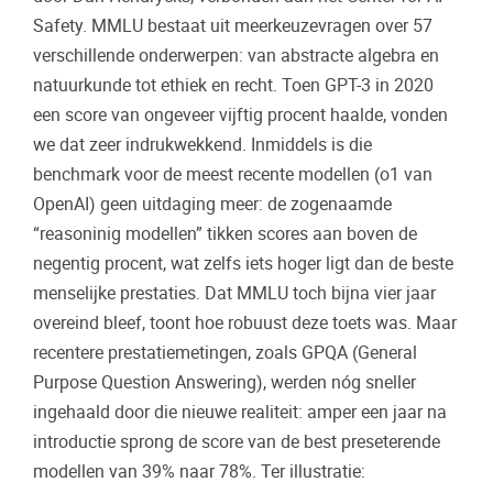
Safety. MMLU bestaat uit meerkeuzevragen over 57
verschillende onderwerpen: van abstracte algebra en
natuurkunde tot ethiek en recht. Toen GPT-3 in 2020
een score van ongeveer vijftig procent haalde, vonden
we dat zeer indrukwekkend. Inmiddels is die
benchmark voor de meest recente modellen (o1 van
OpenAI) geen uitdaging meer: de zogenaamde
“reasoninig modellen” tikken scores aan boven de
negentig procent, wat zelfs iets hoger ligt dan de beste
menselijke prestaties. Dat MMLU toch bijna vier jaar
overeind bleef, toont hoe robuust deze toets was. Maar
recentere prestatiemetingen, zoals GPQA (General
Purpose Question Answering), werden nóg sneller
ingehaald door die nieuwe realiteit: amper een jaar na
introductie sprong de score van de best preseterende
modellen van 39% naar 78%. Ter illustratie: