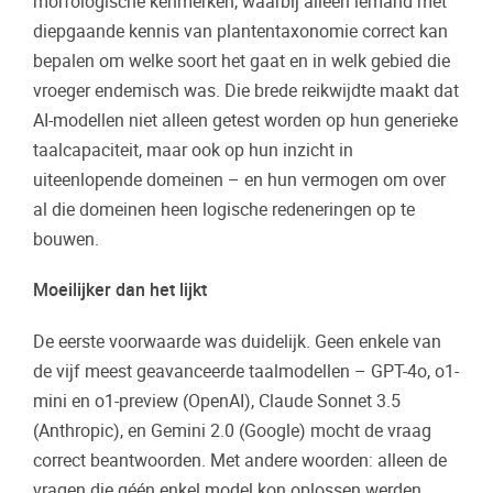
morfologische kenmerken, waarbij alleen iemand met
diepgaande kennis van plantentaxonomie correct kan
bepalen om welke soort het gaat en in welk gebied die
vroeger endemisch was. Die brede reikwijdte maakt dat
AI-modellen niet alleen getest worden op hun generieke
taalcapaciteit, maar ook op hun inzicht in
uiteenlopende domeinen – en hun vermogen om over
al die domeinen heen logische redeneringen op te
bouwen.
Moeilijker dan het lijkt
De eerste voorwaarde was duidelijk. Geen enkele van
de vijf meest geavanceerde taalmodellen – GPT-4o, o1-
mini en o1-preview (OpenAI), Claude Sonnet 3.5
(Anthropic), en Gemini 2.0 (Google) mocht de vraag
correct beantwoorden. Met andere woorden: alleen de
vragen die géén enkel model kon oplossen werden