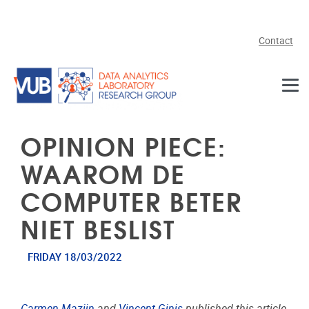
Skip to main content
Contact
OPINION PIECE:
WAAROM DE
COMPUTER BETER
NIET BESLIST
FRIDAY 18/03/2022
Carmen Mazijn
and
Vincent Ginis
published this article