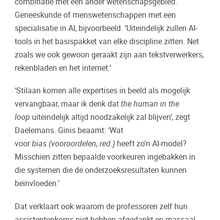
combinatie met een ander wetenschapsgebied.
Geneeskunde of menswetenschappen met een
specialisatie in AI, bijvoorbeeld. ‘Uiteindelijk zullen AI-
tools in het basispakket van elke discipline zitten. Net
zoals we ook gewoon geraakt zijn aan tekstverwerkers,
rekenbladen en het internet.’
‘Stilaan komen alle expertises in beeld als mogelijk
vervangbaar, maar ik denk dat
the human in the
loop
uiteindelijk altijd noodzakelijk zal blijven’, zegt
Daelemans. Ginis beaamt: ‘Wat
voor
bias
(vooroordelen, red.)
heeft zo’n AI-model?
Misschien zitten bepaalde voorkeuren ingebakken in
die systemen die de onderzoeksresultaten kunnen
beïnvloeden.’
Dat verklaart ook waarom de professoren zelf hun
assistentenkorps niet hebben afgedankt en massaal