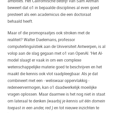
ambities. Het Californische bedrijf van Sam Altman
beweert dat o1 in bepaalde disciplines al even goed
presteert als een academicus die een doctoraat
behaald heeft.
Maar of die promopraatjes ook stroken met de
realiteit? Walter Daelemans, professor
computerlinguïstiek aan de Universiteit Antwerpen, is al
volop aan de slag gegaan met o1 van OpenAI. ‘Het AI-
model slaagt er vaak in om een complexe
wetenschappelijke materie goed te beschrijven en het
maakt die kennis ook vlot raadpleegbaar. Als je dat
combineert met een - weliswaar oppervlakkig -
redeneervermogen, kan o1 daadwerkelijk moeilijke
vragen oplossen. Maar daarmee is het nog niet in staat
om lateraal te denken
(waarbij je kennis uit één domein
toepast in een ander, red.)
en tot nieuwe inzichten te