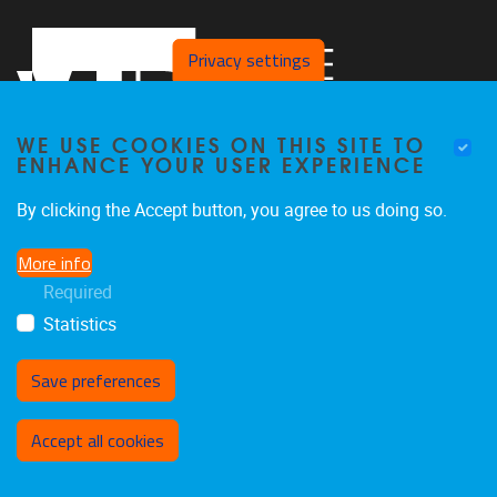
Privacy settings
WE USE COOKIES ON THIS SITE TO
ENHANCE YOUR USER EXPERIENCE
By clicking the Accept button, you agree to us doing so.
Pleinlaan 5, 4th floor
1050
Brussel
More info
+32 2 629 83 21
Required
vincent.ginis@vub.be
Statistics
Save preferences
Withdraw consent
Accept all cookies
Privacy policy