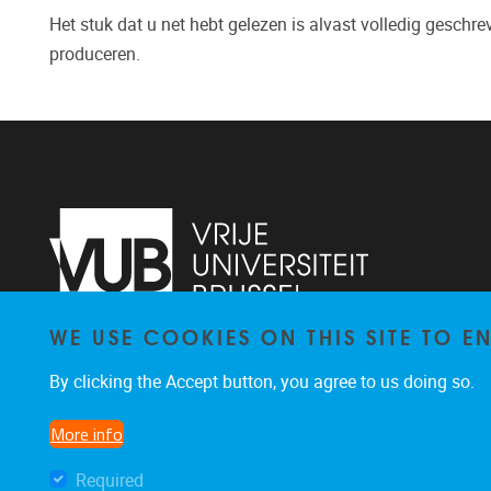
Het stuk dat u net hebt gelezen is alvast volledig gesch
produceren.
WE USE COOKIES ON THIS SITE TO 
Pleinlaan 5, 4th floor
1050
Brussel
By clicking the Accept button, you agree to us doing so.
+32 2 629 83 21
vincent.ginis@vub.be
More info
Required