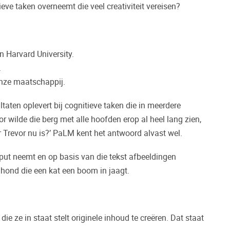
ve taken overneemt die veel creativiteit vereisen?
n Harvard University.
.
onze maatschappij.
aten oplevert bij cognitieve taken die in meerdere
 wilde die berg met alle hoofden erop al heel lang zien,
ar Trevor nu is?’ PaLM kent het antwoord alvast wel.
nput neemt en op basis van die tekst afbeeldingen
n hond die een kat een boom in jaagt.
die ze in staat stelt originele inhoud te creëren. Dat staat