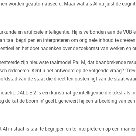
en worden geautomatiseerd. Maar wat als AI nu juist de cognitie
rkunde en artificiële intelligentie. Hij is verbonden aan de VUB e
 kan taal begrijpen en interpreteren om originele inhoud te creëren
entieel en het doet nadenken over de toekomst van werken en 
enteerde zijn nieuwste taalmodel PaLM, dat baanbrekende result
ch redeneren. Kent u het antwoord op de volgende vraag? ‘Trevor
oofdstad van de staat die direct ten oosten ligt van de staat wa
acht. DALL-E 2 is een kunstmatige intelligentie die tekst als i
eg de kat de boom in’ geeft, genereert hij een afbeelding van ee
AI in staat is taal te begrijpen en te interpreteren op een manier 