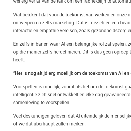
wel erg ver af van de taak om een fabriekslijn te automat
Wat betekent dat voor de toekomst van werken en onze maa
ontwerpen en zelfs marketing. Dat is misschien een beang
interactie en empathie vereisen, zoals gezondheidszorg e
En zelfs in banen waar AI een belangrijke rol zal spelen, 
op die manier zelfs herdefiniëren. Dit is dus geen oproep 
heeft.
“
Het is nog altijd erg moeilijk om de toekomst van AI e
Voorspellen is moeilijk, vooral als het om de toekomst ga
intelligentie zich snel ontwikkelt en elke dag geavanceer
samenleving te voorspellen.
Veel deskundigen geloven dat AI uiteindelijk de menselijke
of we dat überhaupt zullen merken.