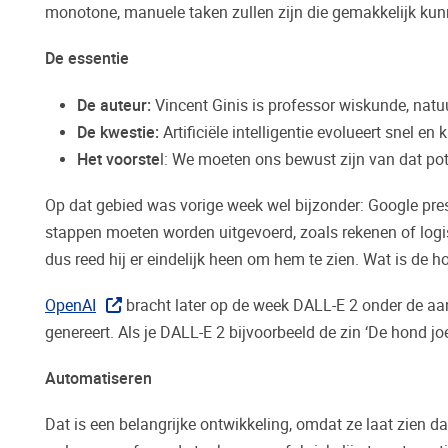
monotone, manuele taken zullen zijn die gemakkelijk kunn
De essentie
De auteur:
Vincent Ginis is professor wiskunde, natuu
De kwestie:
Artificiële intelligentie evolueert snel en
Het voorste
l:
We moeten ons bewust zijn van dat pot
Op dat gebied was vorige week wel bijzonder: Google pres
stappen moeten worden uitgevoerd, zoals rekenen of logis
dus reed hij er eindelijk heen om hem te zien. Wat is de h
OpenAI
bracht later op de week DALL-E 2 onder de aand
genereert. Als je DALL-E 2 bijvoorbeeld de zin ‘De hond jo
Automatiseren
Dat is een belangrijke ontwikkeling, omdat ze laat zien dat 