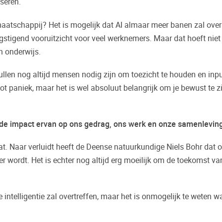
iseren.
tschappij? Het is mogelijk dat AI almaar meer banen zal overnem
stigend vooruitzicht voor veel werknemers. Maar dat hoeft niet z
n onderwijs.
zullen nog altijd mensen nodig zijn om toezicht te houden en inp
tot paniek, maar het is wel absoluut belangrijk om je bewust te zi
n de impact ervan op ons gedrag, ons werk en onze samenleving
at. Naar verluidt heeft de Deense natuurkundige Niels Bohr dat oo
der wordt. Het is echter nog altijd erg moeilijk om de toekomst 
 intelligentie zal overtreffen, maar het is onmogelijk te weten w