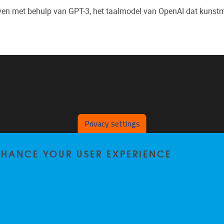
reven met behulp van GPT-3, het taalmodel van OpenAI dat kunstm
Privacy settings
ENHANCE YOUR USER EXPERIENCE